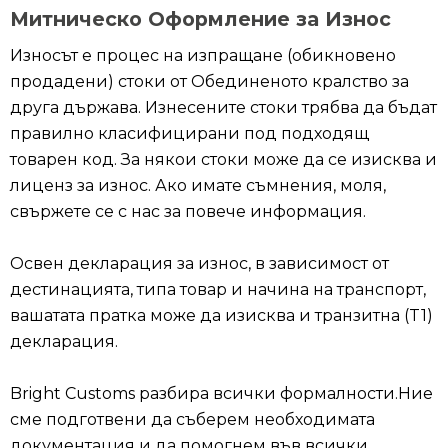
Митническо Оформление за Износ
Износът е процес на изпращане (обикновено
продадени) стоки от Обединеното кралство за
друга държава. Изнесените стоки трябва да бъдат
правилно класифицирани под подходящ
товарен код. За някои стоки може да се изисква и
лиценз за износ. Ако имате съмнения, моля,
свържете се с нас за повече информация.
Освен декларация за износ, в зависимост от
дестинацията, типа товар и начина на транспорт,
вашатата пратка може да изисква и транзитна (T1)
декларация.
Bright Customs разбира всички формалности.Ние
сме подготвени да съберем необходимата
документация и да помогнем във всички