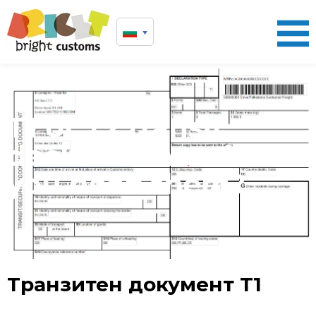
T1 or T2 transit
declarations - do
you need them?
Транзитен документ Т1