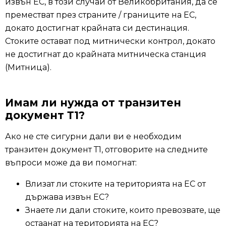
извън ЕС, в този случай от Великобритания, да се
преместват през страните / границите на ЕС,
докато достигнат крайната си дестинация.
Стоките остават под митнически контрол, докато
не достигнат до крайната митническа станция
(Митница).
Имам ли нужда от транзитен
документ Т1?
Ако не сте сигурни дали ви е необходим
транзитен документ Т1, отговорите на следните
въпроси може да ви помогнат:
Влизат ли стоките на територията на ЕС от
държава извън ЕС?
Знаете ли дали стоките, които превозвате, ще
остаанат на територията на ЕС?