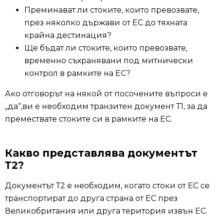
Преминават ли стоките, които превозвате,
през няколко държави от ЕС до тяхната
крайна дестинация?
Ще бъдат ли стоките, които превозвате,
временно съхранявани под митнически
контрол в рамките на ЕС?
Ако отговорът на някой от посочените въпроси е
„да“,ви е необходим транзитен документ Т1, за да
премествате стоките си в рамките на ЕС.
Какво представлява документът
Т2?
Документът Т2 е необходим, когато стоки от ЕС се
транспортират до друга страна от ЕС през
Великобритания или друга територия извън ЕС.