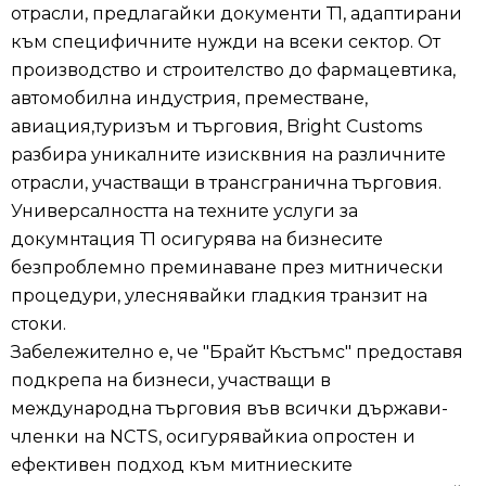
отрасли, предлагайки документи Т1, адаптирани
към специфичните нужди на всеки сектор. От
производство и строителство до фармацевтика,
автомобилна индустрия, преместване,
авиация,туризъм и търговия, Bright Customs
разбира уникалните изисквния на различните
отрасли, участващи в трансгранична търговия.
Универсалността на техните услуги за
докумнтация Т1 осигурява на бизнесите
безпроблемно преминаване през митнически
процедури, улеснявайки гладкия транзит на
стоки.
Забележително е, че "Брайт Къстъмс" предоставя
подкрепа на бизнеси, участващи в
международна търговия във всички държави-
членки на NCTS, осигурявайкиа опростен и
ефективен подход към митниеските