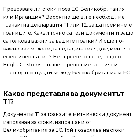
Превозвате ли стоки през ЕС, Великобритания
или Ирландия? Вероятно ще ви е необходима
транзитна декларация Т1 или Т2, за да преминете
границите. Какви точно са тези документи и защо
са толкова важни за вашите пратки? И още по-
важно как можете да подадете тези документи по
ефективен начин? Не търсете повече, защото
Bright Customs е вашето решение за всички
транпортни нужди между Великобритания и ЕС!
Какво представлява документът
Т1?
Документът Т1 за транзит е митнически документ,
използван за стоки, изпращани от
Великобритания за ЕС. Той позволява на стоки