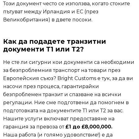
Този документ често се използва, когато стоките
пътуват между Ирландия и ЕС (през
Великобритания) в двете посоки.
Как да подадете транзитни
документи Т1 или Т2?
Не сте ли сигурни кои документи са необходими
за безпроблемния транспорт на товари през
Европейския съюз? Bright Customs е тук, за да ви
насочи през процеса, гарантирайки
безпроблемен транзит и спазване на всички
регулации. Ние сме подготвени да помогнем в
подготовката на документите Т1 или Т2 за вас.
Нашите услуги включват предоставяне на
гаранция за превоза от
£1 до £8,000,000.
Наша работа (и голямо удоволствие!) е да